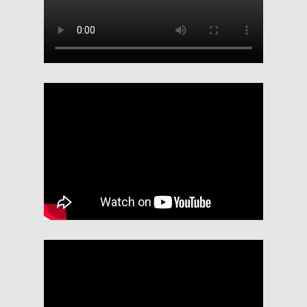
b) Parasitología
Coproparasitológico
Exámen Directo al Fresco c/s Tinción
Examen de Graham
Exámen Gusanos
Tricomona Vaginalis